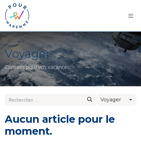
Se rendre au contenu
Voyager
Conseils pour vos vacances
Voyager
Aucun article pour le
moment.